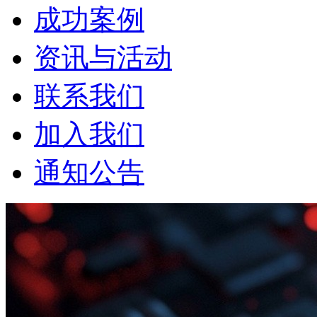
成功案例
资讯与活动
联系我们
加入我们
通知公告