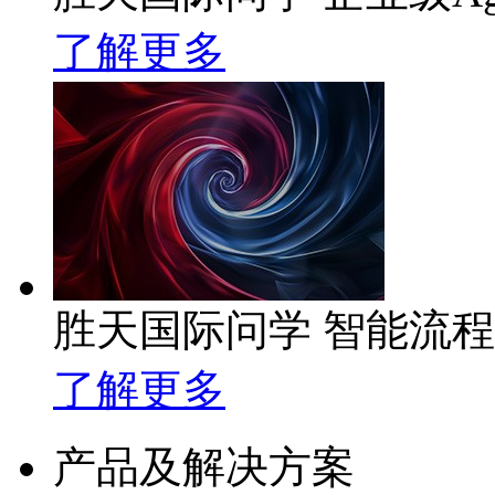
了解更多
胜天国际问学 智能流
了解更多
产品及解决方案