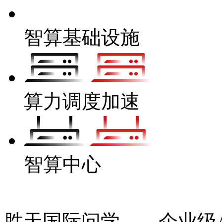
智算基础设施
算力调度加速
智算中心
胜天国际问学——企业级Ag