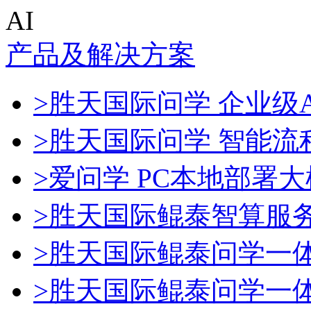
AI
产品及解决方案
>胜天国际问学 企业级A
>胜天国际问学 智能流
>爱问学 PC本地部署
>胜天国际鲲泰智算服
>胜天国际鲲泰问学一
>胜天国际鲲泰问学一体机