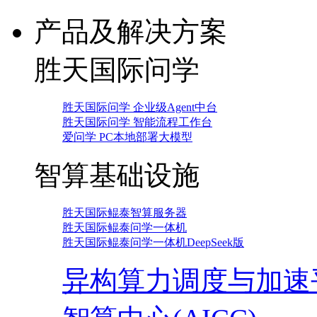
产品及解决方案
胜天国际问学
胜天国际问学 企业级Agent中台
胜天国际问学 智能流程工作台
爱问学 PC本地部署大模型
智算基础设施
胜天国际鲲泰智算服务器
胜天国际鲲泰问学一体机
胜天国际鲲泰问学一体机DeepSeek版
异构算力调度与加速