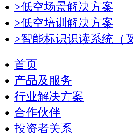
>低空场景解决方案
>低空培训解决方案
>智能标识识读系统（
首页
产品及服务
行业解决方案
合作伙伴
投资者关系