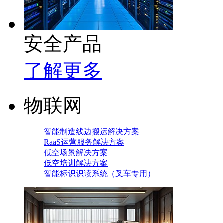
安全产品
了解更多
物联网
智能制造线边搬运解决方案
RaaS运营服务解决方案
低空场景解决方案
低空培训解决方案
智能标识识读系统（叉车专用）