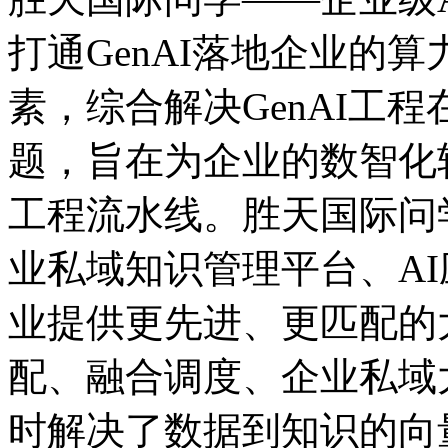
打通GenAI落地企业的算力
素，综合解决GenAI工程在
题，旨在为企业的数智
工程流水线。胜天国际问学
业私域知识管理平台、A
业提供更先进、更匹配的
配、融合调度、企业
时解决了数据到知识的向