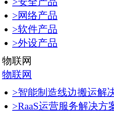
>安全产品
>网络产品
>软件产品
>外设产品
物联网
物联网
>智能制造线边搬运解
>RaaS运营服务解决方