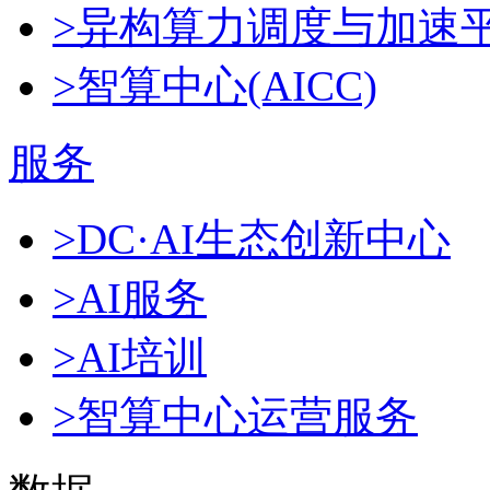
>异构算力调度与加速
>智算中心(AICC)
服务
>DC·AI生态创新中心
>AI服务
>AI培训
>智算中心运营服务